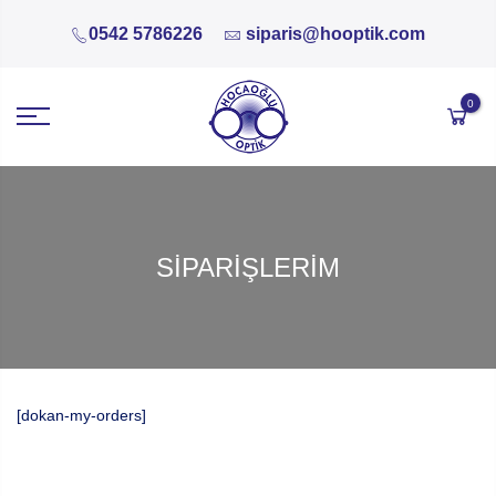
0542 5786226
siparis@hooptik.com
0
SIPARIŞLERIM
[dokan-my-orders]