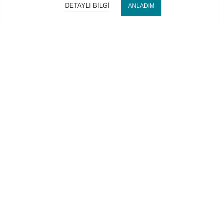
DETAYLI BILGI
ANLADIM
Bize Ulaşın
Hocaoğlu Optik
Kategorilerimiz
Hesabım
2022 Copyright © HOCAOĞLU OPTİK İth. İhr. San. ve Tic. Ltd.
Şti. Tüm hakları saklıdır. Web
ElseDesign