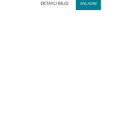
DETAYLI BILGI
ANLADIM
Bize Ulaşın
Hocaoğlu Optik
Kategorilerimiz
Hesabım
2022 Copyright © HOCAOĞLU OPTİK İth. İhr. San. ve Tic. Ltd.
Şti. Tüm hakları saklıdır. Web
ElseDesign