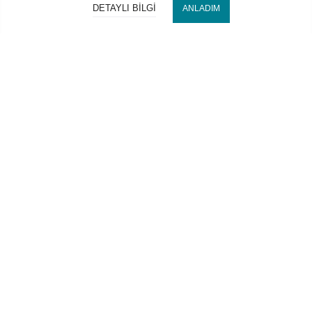
DETAYLI BILGI
ANLADIM
Bize Ulaşın
Hocaoğlu Optik
Kategorilerimiz
Hesabım
2022 Copyright © HOCAOĞLU OPTİK İth. İhr. San. ve Tic. Ltd.
Şti. Tüm hakları saklıdır. Web
ElseDesign