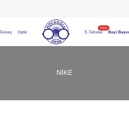
Online
Güneş
Optik
E-Tahsilat
Bayi Başv
NIKE