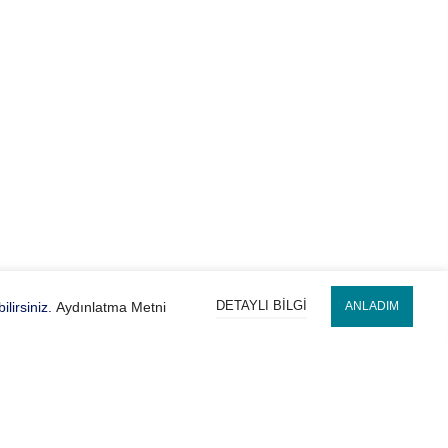
DETAYLI BILGI
lirsiniz.
Aydınlatma Metni
ANLADIM
Hesabım