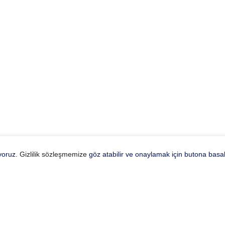
ıyoruz.
Gizlilik sözleşmemize
göz atabilir ve onaylamak için butona basabi
u Optik
Kategoriler