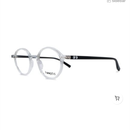
sidebar
hooptic HO2011 C0001 44