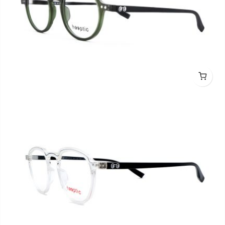
hooptic HO2011 C4101M 44