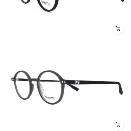
hooptic HO2011 C0101M 44