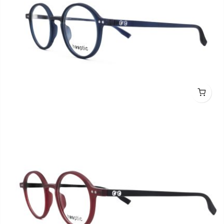
hooptic HO2011 C0303M 44