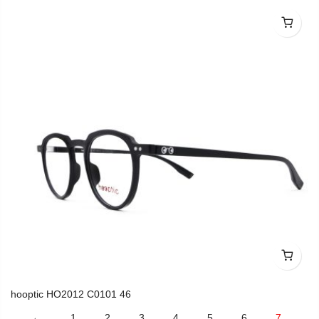
hooptic HO2012 C0001 46
hooptic HO2012 C0101 46
←
1
2
3
4
5
6
7