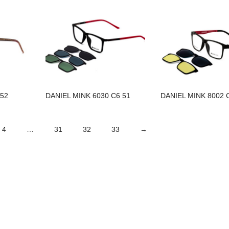
 52
DANIEL MINK 6030 C6 51
DANIEL MINK 8002 
4
…
31
32
33
→