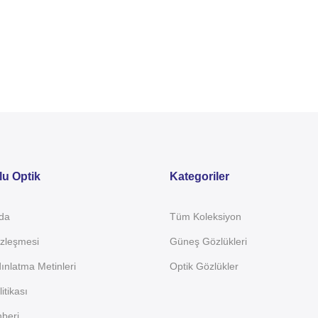
u Optik
Kategoriler
da
Tüm Koleksiyon
özleşmesi
Güneş Gözlükleri
nlatma Metinleri
Optik Gözlükler
litikası
beri