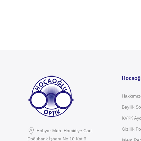
Hocaoğl
Hakkımız
Bayilik S
KVKK Aydı
Gizlilik Po
Hobyar Mah. Hamidiye Cad.
Doğubank İşhanı No:10 Kat:6
İşlem Reh