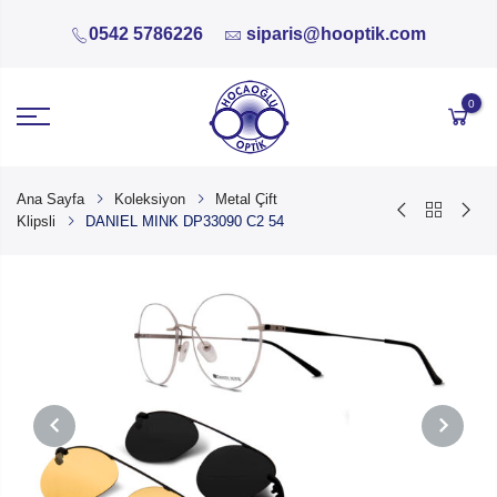
0542 5786226
siparis@hooptik.com
0
Ana Sayfa
Koleksiyon
Metal Çift
Klipsli
DANIEL MINK DP33090 C2 54
PREVIOUS
NEXT