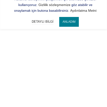
kullanıyoruz.
Gizlilik sözleşmemize
göz atabilir ve
onaylamak için butona basabilirsiniz.
Aydınlatma Metni
DETAYLI BILGI
ANLADIM
Bize Ulaşın
SEPETE EKLE
Hocaoğlu Optik
Kategorilerimiz
Hesabım
2022 Copyright © HOCAOĞLU OPTİK İth. İhr. San. ve Tic. Ltd.