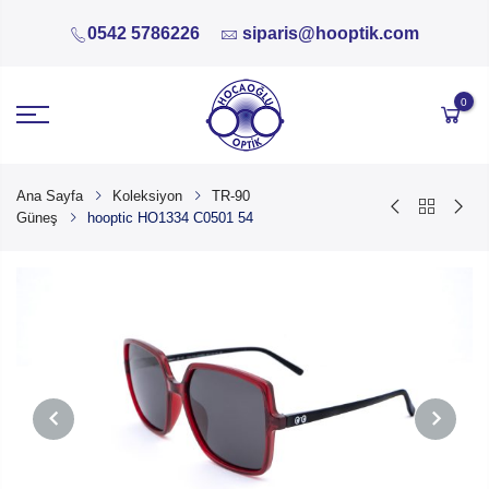
0542 5786226
siparis@hooptik.com
0
Ana Sayfa
Koleksiyon
TR-90
Güneş
hooptic HO1334 C0501 54
PREVIOUS
NEXT