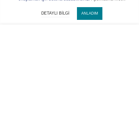
DETAYLI BILGI
ANLADIM
SEPETE EKLE
Bize Ulaşın
Hocaoğlu Optik
Kategorilerimiz
Hesabım
2022 Copyright © HOCAOĞLU OPTİK İth. İhr. San. ve Tic. Ltd.
Şti. Tüm hakları saklıdır. Web
ElseDesign
Hakkımızda
Bize Ulaşın