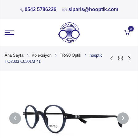
0542 5786226
siparis@hooptik.com
0
Ana Sayfa
Koleksiyon
TR-90 Optik
hooptic
HO2003 C0301M 41
PREVIOUS
NEXT