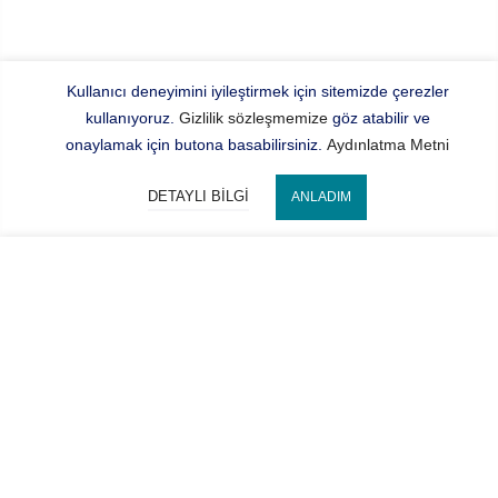
Kullanıcı deneyimini iyileştirmek için sitemizde çerezler
kullanıyoruz.
Gizlilik sözleşmemize
göz atabilir ve
onaylamak için butona basabilirsiniz.
Aydınlatma Metni
DETAYLI BILGI
ANLADIM
Bize Ulaşın
SEPETE EKLE
Hocaoğlu Optik
Kategorilerimiz
Hesabım