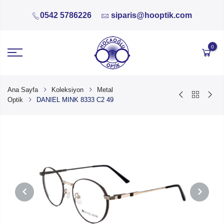
0542 5786226
siparis@hooptik.com
0
Ana Sayfa
Koleksiyon
Metal
Optik
DANIEL MINK 8333 C2 49
PREVIOUS
NEXT