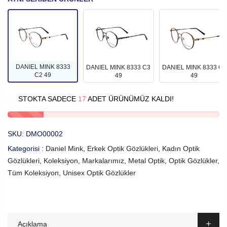
DANIEL MINK 8333
DANIEL MINK 8333 C3
DANIEL MINK 8333 C4
C2 49
49
49
STOKTA SADECE
17
ADET ÜRÜNÜMÜZ KALDI!
SKU:
DMO00002
Kategorisi :
Daniel Mink
,
Erkek Optik Gözlükleri
,
Kadın Optik
Gözlükleri
,
Koleksiyon
,
Markalarımız
,
Metal Optik
,
Optik Gözlükler
,
Tüm Koleksiyon
,
Unisex Optik Gözlükler
Açıklama