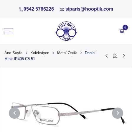
0542 5786226
siparis@hooptik.com
0
Ana Sayfa
Koleksiyon
Metal Optik
Daniel
Mink IP405 C5 51
PREVIOUS
NEXT