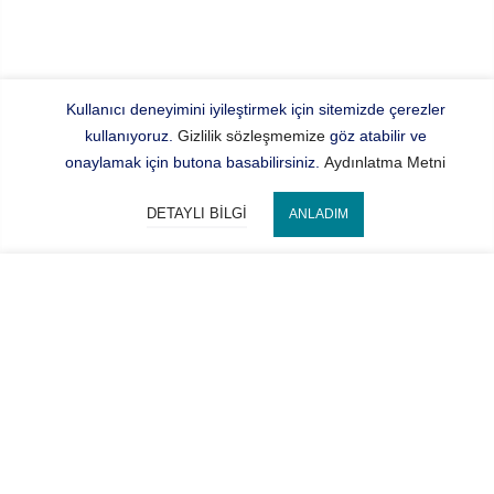
Kullanıcı deneyimini iyileştirmek için sitemizde çerezler
kullanıyoruz.
Gizlilik sözleşmemize
göz atabilir ve
onaylamak için butona basabilirsiniz.
Aydınlatma Metni
DETAYLI BILGI
ANLADIM
Bize Ulaşın
SEPETE EKLE
Hocaoğlu Optik
Kategorilerimiz
Hesabım