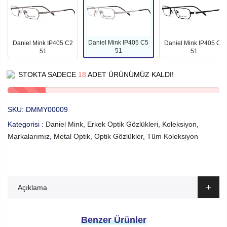
Daniel Mink IP405 C5
Daniel Mink IP405 C2
Daniel Mink IP405 C1
51
51
51
STOKTA SADECE
18
ADET ÜRÜNÜMÜZ KALDI!
SKU:
DMMY00009
Kategorisi :
Daniel Mink
,
Erkek Optik Gözlükleri
,
Koleksiyon
,
Markalarımız
,
Metal Optik
,
Optik Gözlükler
,
Tüm Koleksiyon
Açıklama
Benzer Ürünler