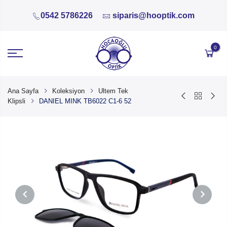
0542 5786226
siparis@hooptik.com
0
Ana Sayfa
Koleksiyon
Ultem Tek
Klipsli
DANIEL MINK TB6022 C1-6 52
PREVIOUS
NEXT