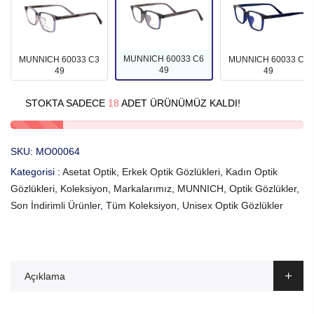
MUNNICH 60033 C6
MUNNICH 60033 C3
MUNNICH 60033 C4
49
49
49
STOKTA SADECE
18
ADET ÜRÜNÜMÜZ KALDI!
SKU:
MO00064
Kategorisi :
Asetat Optik
,
Erkek Optik Gözlükleri
,
Kadın Optik
Gözlükleri
,
Koleksiyon
,
Markalarımız
,
MUNNICH
,
Optik Gözlükler
,
Son İndirimli Ürünler
,
Tüm Koleksiyon
,
Unisex Optik Gözlükler
Açıklama