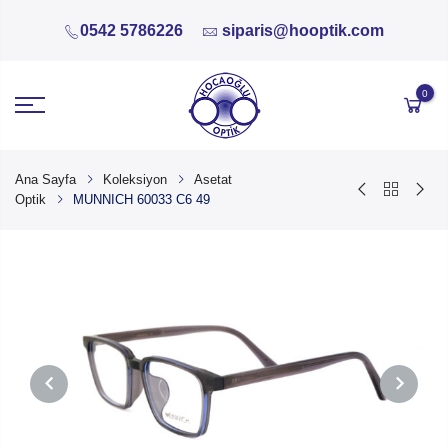
0542 5786226
siparis@hooptik.com
0
Ana Sayfa
Koleksiyon
Asetat
Optik
MUNNICH 60033 C6 49
PREVIOUS
NEXT