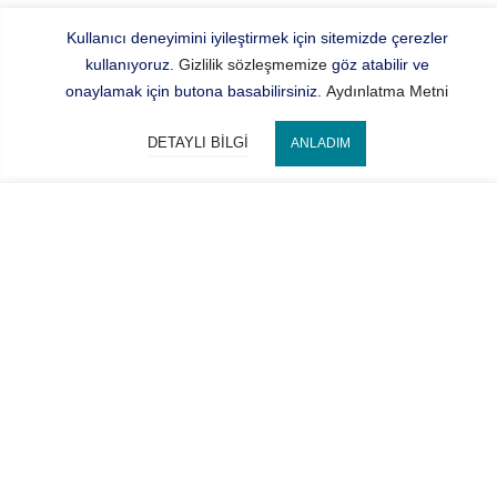
Kullanıcı deneyimini iyileştirmek için sitemizde çerezler
kullanıyoruz.
Gizlilik sözleşmemize
göz atabilir ve
onaylamak için butona basabilirsiniz.
Aydınlatma Metni
DETAYLI BILGI
ANLADIM
Bize Ulaşın
SEPETE EKLE
Hocaoğlu Optik
Kategorilerimiz
Hesabım