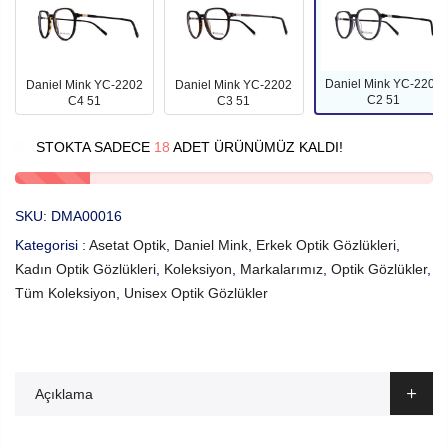
Daniel Mink YC-2202
Daniel Mink YC-2202
Daniel Mink YC-2202
C2 51
C4 51
C3 51
STOKTA SADECE
18
ADET ÜRÜNÜMÜZ KALDI!
SKU:
DMA00016
Kategorisi :
Asetat Optik
,
Daniel Mink
,
Erkek Optik Gözlükleri
,
Kadın Optik Gözlükleri
,
Koleksiyon
,
Markalarımız
,
Optik Gözlükler
,
Tüm Koleksiyon
,
Unisex Optik Gözlükler
Açıklama