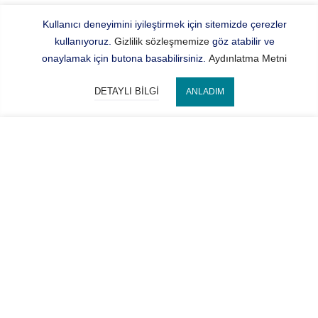
Kullanıcı deneyimini iyileştirmek için sitemizde çerezler
kullanıyoruz.
Gizlilik sözleşmemize
göz atabilir ve
onaylamak için butona basabilirsiniz.
Aydınlatma Metni
DETAYLI BILGI
ANLADIM
Bize Ulaşın
SEPETE EKLE
Hocaoğlu Optik
Kategorilerimiz
Hesabım