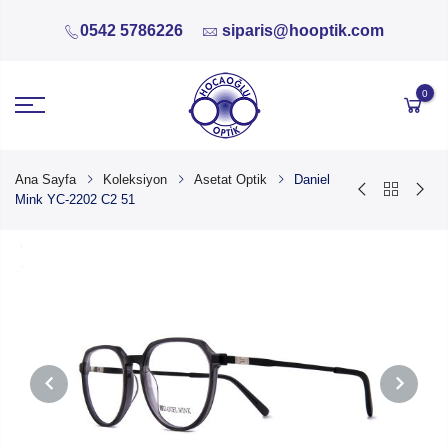
0542 5786226
siparis@hooptik.com
0
Ana Sayfa
Koleksiyon
Asetat Optik
Daniel
Mink YC-2202 C2 51
PREVIOUS
NEXT