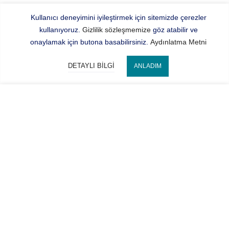
Kullanıcı deneyimini iyileştirmek için sitemizde çerezler
kullanıyoruz.
Gizlilik sözleşmemize
göz atabilir ve
onaylamak için butona basabilirsiniz.
Aydınlatma Metni
DETAYLI BILGI
ANLADIM
Bize Ulaşın
SEPETE EKLE
Hocaoğlu Optik
Kategorilerimiz
Hesabım