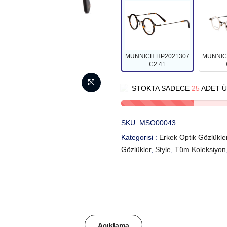
MUNNICH HP2021307
MUNNIC
C2 41
STOKTA SADECE
25
ADET Ü
SKU:
MSO00043
Kategorisi :
Erkek Optik Gözlükler
Gözlükler
,
Style
,
Tüm Koleksiyon
Açıklama