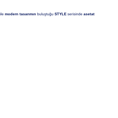
ile
modern tasarımın
buluştuğu
STYLE
serisinde
asetat