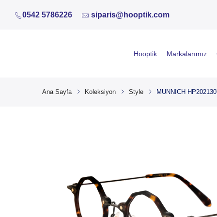
0542 5786226
siparis@hooptik.com
Hooptik
Markalarımız
Ana Sayfa
Koleksiyon
Style
MUNNICH HP2021307