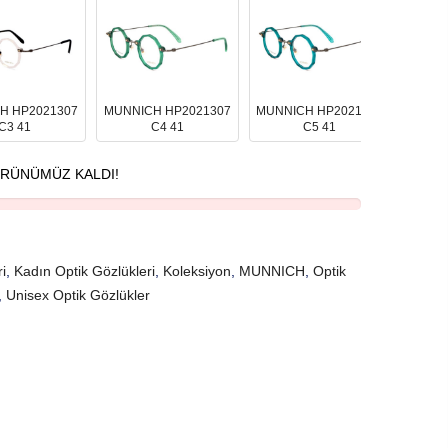
H HP2021307
MUNNICH HP2021307
MUNNICH HP2021307
MUNNI
C3 41
C4 41
C5 41
RÜNÜMÜZ KALDI!
i
,
Kadın Optik Gözlükleri
,
Koleksiyon
,
MUNNICH
,
Optik
,
Unisex Optik Gözlükler