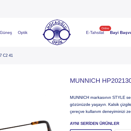
Online
Güneş
Optik
E-Tahsilat
Bayi Başv
 C2 41
MUNNICH HP202130
MUNNICH markasının STYLE serisi
gözünüzde yaşayın. Kalsik çizgil
çereçve kullanım deneyiminizi zeng
AYNI SERIDEN ÜRÜNLER