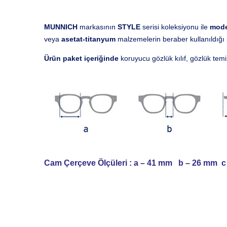
MUNNICH
markasının
STYLE
serisi koleksiyonu ile
mode
veya
asetat-titanyum
malzemelerin beraber kullanıldığı m
Ürün paket içeriğinde
koruyucu gözlük kılıf, gözlük tem
Cam Çerçeve Ölçüleri :
a
– 41 mm
b
– 26 mm
c