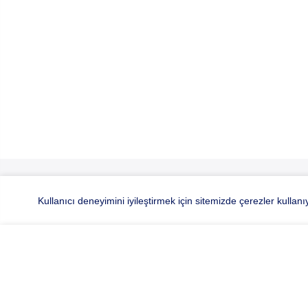
Kullanıcı deneyimini iyileştirmek için sitemizde çerezler kullan
Hocaoğl
MUNNICH HP2021307 C2 41
Hakkımız
Bayilik S
KVKK Aydı