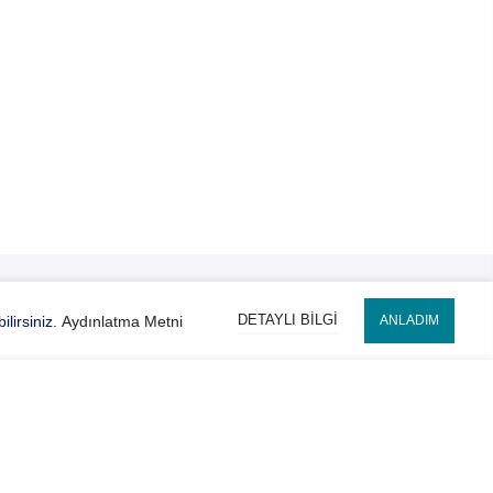
DETAYLI BILGI
lirsiniz.
Aydınlatma Metni
ANLADIM
Hesabım
SEPETE EKLE
Bayi Girişi
Bayi Başvuru
Mağaza