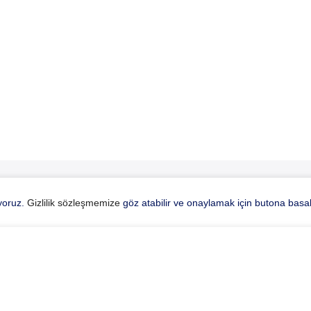
ıyoruz.
Gizlilik sözleşmemize
göz atabilir ve onaylamak için butona basabi
u Optik
Kategoriler
da
Tüm Koleksiyon
özleşmesi
Güneş Gözlükleri
nlatma Metinleri
Optik Gözlükler