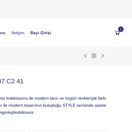
0
uru
İletişim
Bayi Girişi
7 C2 41
 koleksiyonu ile modern tarzı ve özgün renkleriyle farkı
er ile modern tasarımın buluştuğu STYLE serisinde asetat
inleştirebilirsiniz.