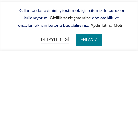
Kullanıcı deneyimini iyileştirmek için sitemizde çerezler
kullanıyoruz.
Gizlilik sözleşmemize
göz atabilir ve
onaylamak için butona basabilirsiniz.
Aydınlatma Metni
DETAYLI BILGI
ANLADIM
Bize Ulaşın
SEPETE EKLE
Hocaoğlu Optik
Kategorilerimiz
Hesabım