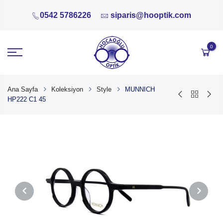
0542 5786226
siparis@hooptik.com
0
Ana Sayfa
Koleksiyon
Style
MUNNICH
HP222 C1 45
PREVIOUS
NEXT