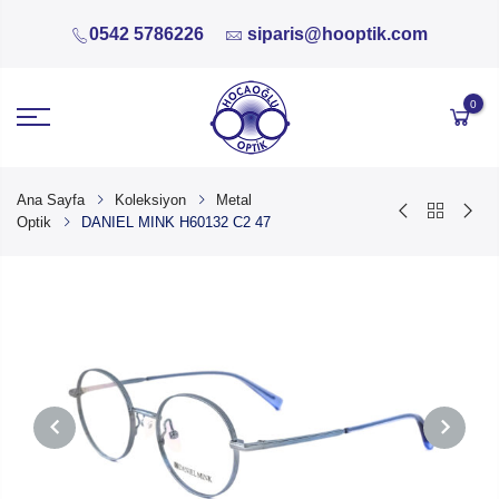
0542 5786226
siparis@hooptik.com
0
Ana Sayfa
Koleksiyon
Metal
Optik
DANIEL MINK H60132 C2 47
PREVIOUS
NEXT