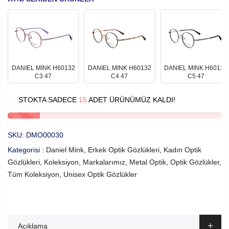
DANIEL MINK H60132
DANIEL MINK H60132
DANIEL MINK H60132
C3 47
C4 47
C5 47
STOKTA SADECE
15
ADET ÜRÜNÜMÜZ KALDI!
SKU:
DMO00030
Kategorisi :
Daniel Mink
,
Erkek Optik Gözlükleri
,
Kadın Optik
Gözlükleri
,
Koleksiyon
,
Markalarımız
,
Metal Optik
,
Optik Gözlükler
,
Tüm Koleksiyon
,
Unisex Optik Gözlükler
Açıklama