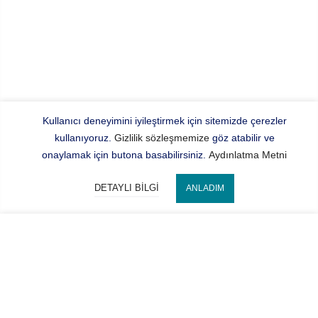
Kullanıcı deneyimini iyileştirmek için sitemizde çerezler
kullanıyoruz.
Gizlilik sözleşmemize
göz atabilir ve
onaylamak için butona basabilirsiniz.
Aydınlatma Metni
DETAYLI BILGI
ANLADIM
Bize Ulaşın
SEPETE EKLE
Hocaoğlu Optik
Kategorilerimiz