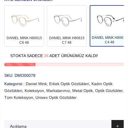
DANIEL MINK H80615
DANIEL MINK H80615
DANIEL MINK H80615
C4 48
C6 48
C7 48
STOKTA SADECE
26
ADET ÜRÜNÜMÜZ KALDI!
SKU:
DMO00078
Kategorisi :
Daniel Mink
,
Erkek Optik Gözlükleri
,
Kadın Optik
Gözlükleri
,
Koleksiyon
,
Markalarımız
,
Metal Optik
,
Optik Gözlükler
,
Tüm Koleksiyon
,
Unisex Optik Gözlükler
Açıklama