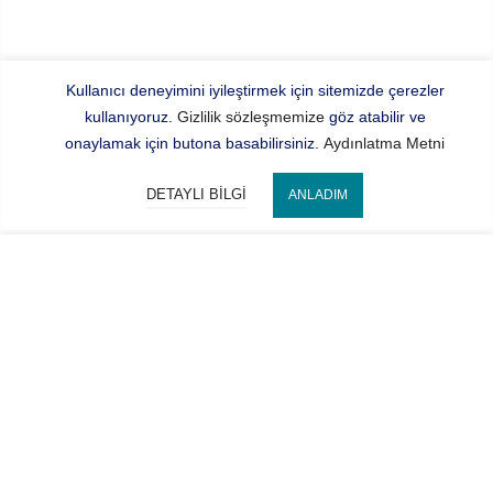
Kullanıcı deneyimini iyileştirmek için sitemizde çerezler
kullanıyoruz.
Gizlilik sözleşmemize
göz atabilir ve
onaylamak için butona basabilirsiniz.
Aydınlatma Metni
DETAYLI BILGI
ANLADIM
Bize Ulaşın
SEPETE EKLE
Hocaoğlu Optik
Kategorilerimiz
Hesabım