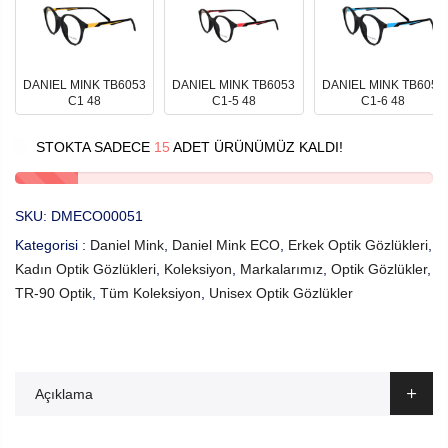
DANIEL MINK TB6053
DANIEL MINK TB6053
DANIEL MINK TB6053
C1 48
C1-5 48
C1-6 48
STOKTA SADECE
15
ADET ÜRÜNÜMÜZ KALDI!
SKU:
DMECO00051
Kategorisi :
Daniel Mink
,
Daniel Mink ECO
,
Erkek Optik Gözlükleri
,
Kadın Optik Gözlükleri
,
Koleksiyon
,
Markalarımız
,
Optik Gözlükler
,
TR-90 Optik
,
Tüm Koleksiyon
,
Unisex Optik Gözlükler
Açıklama