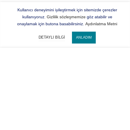
Kullanıcı deneyimini iyileştirmek için sitemizde çerezler
kullanıyoruz.
Gizlilik sözleşmemize
göz atabilir ve
onaylamak için butona basabilirsiniz.
Aydınlatma Metni
DETAYLI BILGI
ANLADIM
Bize Ulaşın
SEPETE EKLE
Hocaoğlu Optik
Kategorilerimiz
Hesabım