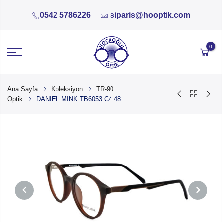
0542 5786226
siparis@hooptik.com
0
Ana Sayfa
Koleksiyon
TR-90
Optik
DANIEL MINK TB6053 C4 48
PREVIOUS
NEXT