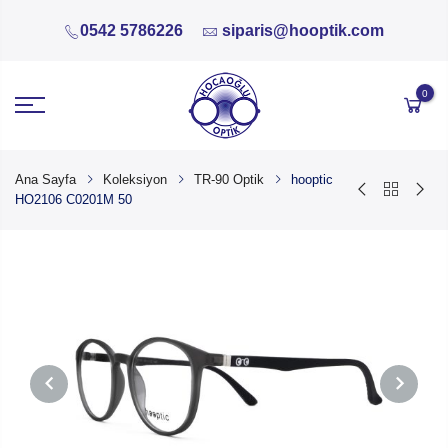
0542 5786226
siparis@hooptik.com
0
Ana Sayfa
Koleksiyon
TR-90 Optik
hooptic
HO2106 C0201M 50
PREVIOUS
NEXT