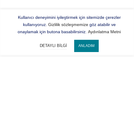
Kullanıcı deneyimini iyileştirmek için sitemizde çerezler
kullanıyoruz.
Gizlilik sözleşmemize
göz atabilir ve
onaylamak için butona basabilirsiniz.
Aydınlatma Metni
DETAYLI BILGI
ANLADIM
Bize Ulaşın
SEPETE EKLE
Hocaoğlu Optik
Kategorilerimiz
Hesabım