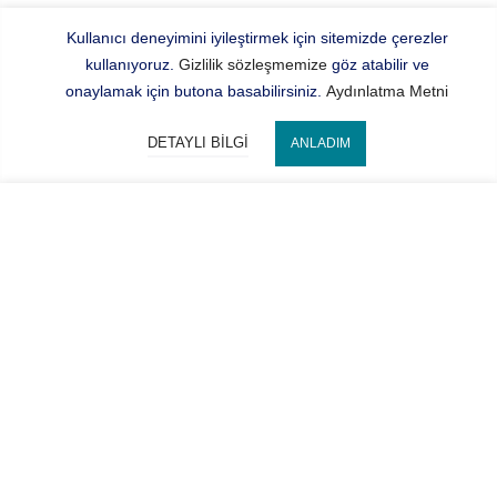
Kullanıcı deneyimini iyileştirmek için sitemizde çerezler
kullanıyoruz.
Gizlilik sözleşmemize
göz atabilir ve
onaylamak için butona basabilirsiniz.
Aydınlatma Metni
DETAYLI BILGI
ANLADIM
Bize Ulaşın
SEPETE EKLE
Hocaoğlu Optik
Kategorilerimiz
Hesabım