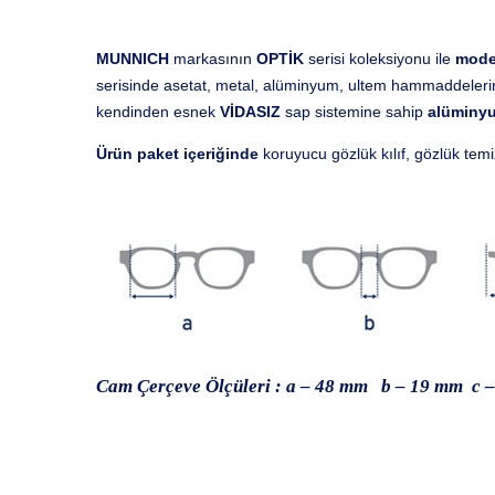
MUNNICH
markasının
OPTİK
serisi koleksiyonu ile
mode
serisinde asetat, metal, alüminyum, ultem hammaddelerin k
kendinden esnek
VİDASIZ
sap sistemine sahip
alüminy
Ürün paket içeriğinde
koruyucu gözlük kılıf, gözlük tem
Cam Çerçeve Ölçüleri : a – 48 mm b – 19 mm c 