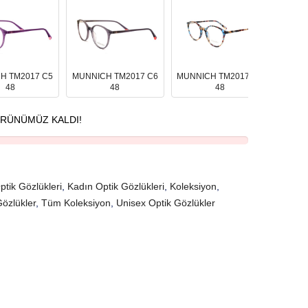
MUNNI
H TM2017 C5
MUNNICH TM2017 C6
MUNNICH TM2017 C9
48
48
48
RÜNÜMÜZ KALDI!
ptik Gözlükleri
,
Kadın Optik Gözlükleri
,
Koleksiyon
,
Gözlükler
,
Tüm Koleksiyon
,
Unisex Optik Gözlükler