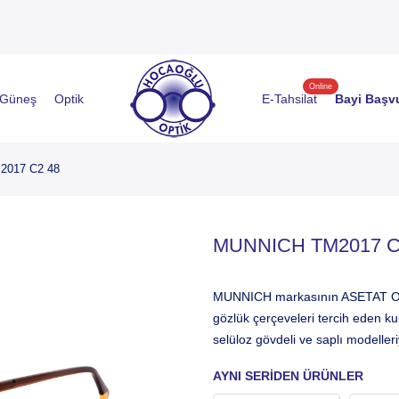
Online
Güneş
Optik
E-Tahsilat
Bayi Başv
017 C2 48
MUNNICH TM2017 C
MUNNICH markasının ASETAT OPTİ
gözlük çerçeveleri tercih eden kul
selüloz gövdeli ve saplı modelle
AYNI SERIDEN ÜRÜNLER